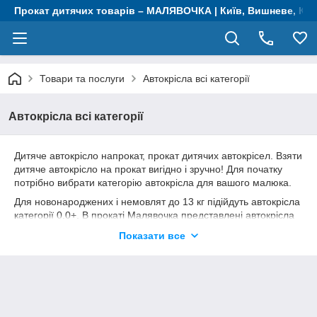
Прокат дитячих товарів – МАЛЯВОЧКА | Київ, Вишневе, Крю
Товари та послуги
Автокрісла всі категорії
Автокрісла всі категорії
Дитяче автокрісло напрокат, прокат дитячих автокрісел. Взяти
дитяче автокрісло на прокат вигідно і зручно! Для початку
потрібно вибрати категорію автокрісла для вашого малюка.
Для новонароджених і немовлят до 13 кг підійдуть автокрісла
категорії 0,0+. В прокаті Малявочка представлені автокрісла
цієї групи, які кріпляться до автомобіля за допомогою
Показати все
штатних ременів безпеки, а так само за допомогою бази.
База для автокрісла зручна у випадку, коли не хочеться
витрачати зайві хвилини на установку автокрісла з
допомогою штатних ременів і дозволяє швидко встановити
крісло в машину в один клік. Найкраще дітей до року
перевозити в автокріслах особою проти ходу руху