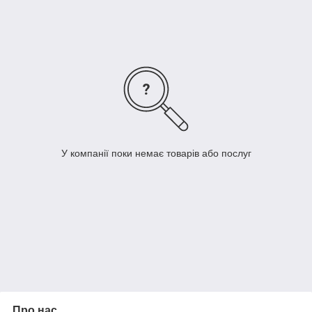
автомобіля.
Автокрісла 1 категорії на прокат для дітей вагою від 9 до 18 кг
підійдуть для діток, які впевнено сидять. Перевага автокрісел
категорії 1+ в тому, що у них є можливість розкладатися в
стан напівлежачи, що зручно для малюків до 3 років і
старшим, які люблять спати під час поїздки. У дитячому
прокаті Малявочка прокат дитячих автокрісел можлива від 1
доби і більше.
У компанії поки немає товарів або послуг
Про нас