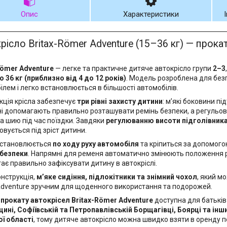
Опис
Характеристики
рісло Britax-Römer Adventure (15–36 кг) — прока
Römer Adventure
— легке та практичне дитяче автокрісло групи
2–3
о 36 кг (приблизно від 4 до 12 років)
. Модель розроблена для без
ілем і легко встановлюється в більшості автомобілів.
кція крісла забезпечує
три рівні захисту дитини
: м’які боковини пі
і допомагають правильно розташувати ремінь безпеки, а регульов
та шию під час поїздки. Завдяки
регулюванню висоти підголівник
вується під зріст дитини.
встановлюється
по ходу руху автомобіля
та кріпиться за допомог
безпеки
. Напрямні для ременя автоматично змінюють положення р
ає правильно зафіксувати дитину в автокріслі.
онструкція,
м’яке сидіння, підлокітники та знімний чохол
, який м
dventure зручним для щоденного використання та подорожей.
а
прокату автокрісел Britax-Römer Adventure
доступна для батьків
ині, Софіївській та Петропавлівській Борщагівці, Боярці та інш
ої області
, тому дитяче автокрісло можна швидко взяти в оренду п