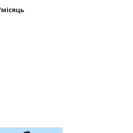
/місяць
я тимчасово не приймає замовлення