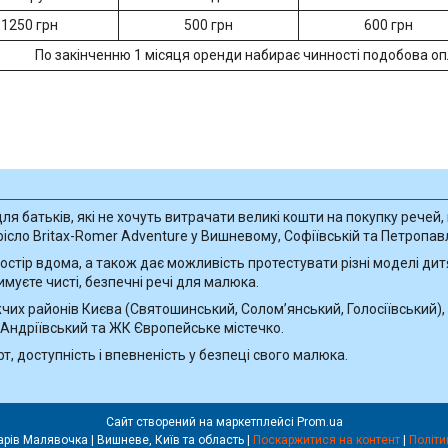
1250 грн
500 грн
600 грн
По закінченню 1 місяця оренди набирає чинності подобова оп
я батьків, які не хочуть витрачати великі кошти на покупку речей, 
сло Britax-Romer Adventure у Вишневому, Софіївській та Петропавлі
стір вдома, а також дає можливість протестувати різні моделі дитя
имуєте чисті, безпечні речі для малюка.
их районів Києва (Святошинський, Солом’янський, Голосіївський), 
 Андріївський та ЖК Європейське містечко.
, доступність і впевненість у безпеці свого малюка.
Сайт створений на маркетплейсі
Prom.ua
Прокат дитячих товарів Малявочка | Вишневе, Київ та область |
Поскаржитися на контент
|
Політи