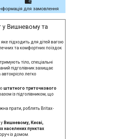
Інформація для замовлення
т у Вишневому та
, яке підходить для дітей вагою
печних та комфортних поїздок
дтримують тіло, спеціальні
аний підголівник захищає
а
автокрісло легко
ою
штатного триточкового
азом із підголівником, що
ожна прати, роблять Britax-
 у
Вишневому, Києві,
их населених пунктах
оруч із домом.