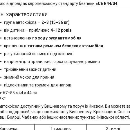
сло відповідає європейському стандарту безпеки
ECE R44/04
.
ні характеристики
група автокрісла —
2–3 (15–36 кг)
вік дитини — приблизно
4–12 років
встановлення
по ходу руху автомобіля
кріплення
штатним ременем безпеки автомобіля
регульований по висоті підголівник
напрямні для правильного розташування ременя
трирівневий захист дитини
знімний чохол для прання
підлокітники та тримачі для напоїв
:
67–85 × 44 × 44 см
 кг
автокрісел доступний у Вишневому та поруч із Києвом. Ви можете в
 або подорожей, якщо проживаєте у Вишневому, Крюківщині, Софіїв
ці, Боярці, Чабанах або інших населених пунктах Київської області.
Запорука
1 тиждень
2 тижні