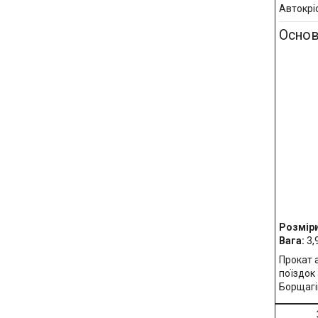
Автокрі
Основ
Розміри
Вага:
3,9
Прокат 
поїздок
Борщагів