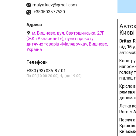
malya.kiev@gmail.com
+380503577530
Авток
Києві
м. Вишневе, вул. Святошинська, 27Г
(ЖК «Акварелі-1»), пункт прокату
Britax-
дитячих товарів «Малявочка», Вишневе,
від 15 д
Україна
автомоб
Констру
напрямн
+380 (93) 035-87-01
голову 
Пн-Сб(10:00-20:00),Нд(до 19:00)
підлашто
Крісло 
ременя 
допомаг
Легка к
Römer A
Послуг
Крюківщ
Київськ