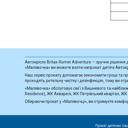
Автокрісло Britax-Romer Adventure — зручне рішення дл
«Малявочка» ви можете взяти напрокат дитячі Автокрі
Наш сервіс прокату допомагає зекономити гроші та про
проходять ретельну чистку і дезінфекцію, тому ви отр
«Малявочка» обслуговує сім’ї з Вишневого та найближч
Residence), ЖК Акварелі, ЖК Петрівський квартал, ЖК
Обираючи прокат у «Малявочці», ви отримуєте комфорт