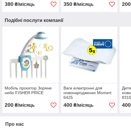
380
350
200
₴/місяць
₴/місяць
Подібні послуги компанії
Мобіль проєктор Зоряне
Ваги електронні для
Дитя
небо FISHER PRICE
новонароджених Momert
ново
6425
831
200
400
400
₴/місяць
₴/місяць
Про нас