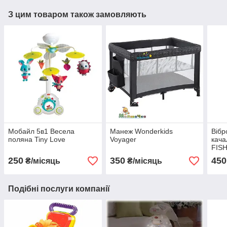
З цим товаром також замовляють
Мобайл 5в1 Весела
Манеж Wonderkids
Вібр
поляна Tiny Love
Voyager
кача
FISH
музи
250
350
450
₴/місяць
₴/місяць
світ
Подібні послуги компанії