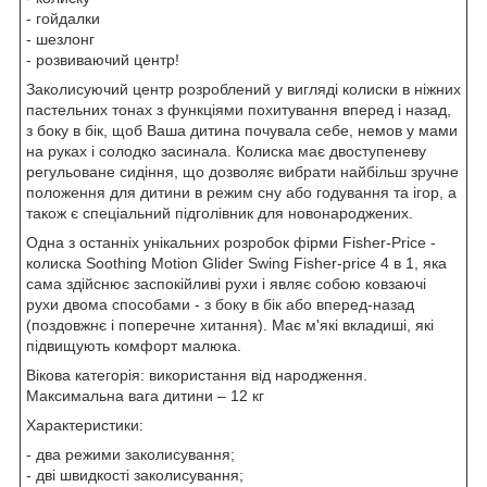
- гойдалки
- шезлонг
- розвиваючий центр!
Заколисуючий центр розроблений у вигляді колиски в ніжних
пастельних тонах з функціями похитування вперед і назад,
з боку в бік, щоб Ваша дитина почувала себе, немов у мами
на руках і солодко засинала. Колиска має двоступеневу
регульоване сидіння, що дозволяє вибрати найбільш зручне
положення для дитини в режим сну або годування та ігор, а
також є спеціальний підголівник для новонароджених.
Одна з останніх унікальних розробок фірми Fisher-Price -
колиска Soothing Motion Glider Swing Fisher-price 4 в 1, яка
сама здійснює заспокійливі рухи і являє собою ковзаючі
рухи двома способами - з боку в бік або вперед-назад
(поздовжнє і поперечне хитання). Має м'які вкладиші, які
підвищують комфорт малюка.
Вікова категорія: використання від народження.
Максимальна вага дитини – 12 кг
Характеристики:
- два режими заколисування;
- дві швидкості заколисування;