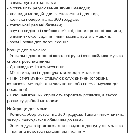
- знімна дуга з іграшками;
- можливість регулювання звуків і мелодій;
- два види мелодій: для заспокоєння і для ігор;
- колиска поворотна на 360 градусів;
- триточкові ремені безпеки;
- зручне сидіння і глибоке з м'якої, гіпоалергенної тканини;
- знімний чохол сидіння, який можна прати в машині;
- зручні ручки для перенесення.
Краще для малюка:
- Унікальні двосторонні ковзаючі рухи і заспокійлива музика
сприяє розслабленню
- Дві швидкості заколисування
- М'які вкладиші підвищують комфорт малюкові
- Різні стилі музики стимулює слух дитини (спокійна
колискова мелодія для засипання або весела музика для
неспання)
- Плюшеві іграшки сприяють зоровому розвитку, а також
розвитку дрібної моторики
Найкраще для мами:
- Колиска обертається на 360 градусів. Таким чином дитина
завжди знаходиться обличчям до мами
- Знімна дуга з іграшками для швидкого доступу до малюка
- Тканина переться машинним пранням