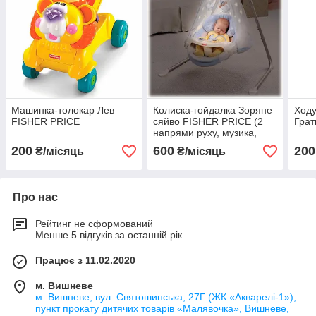
Машинка-толокар Лев
Колиска-гойдалка Зоряне
Ходу
FISHER PRICE
сяйво FISHER PRICE (2
Гра
напрями руху, музика,
проектор зірок на завісу)
200
600
200
₴/місяць
₴/місяць
Про нас
Рейтинг не сформований
Менше 5 відгуків за останній рік
Працює з 11.02.2020
м. Вишневе
м. Вишневе, вул. Святошинська, 27Г (ЖК «Акварелі-1»),
пункт прокату дитячих товарів «Малявочка», Вишневе,