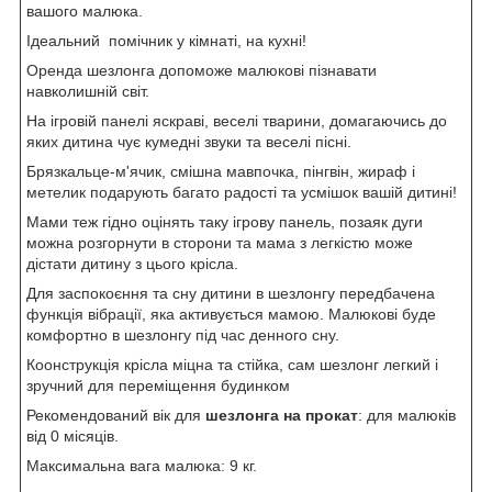
вашого малюка.
Ідеальний помічник у кімнаті, на кухні!
Оренда шезлонга допоможе малюкові пізнавати
навколишній світ.
На ігровій панелі яскраві, веселі тварини, домагаючись до
яких дитина чує кумедні звуки та веселі пісні.
Брязкальце-м'ячик, смішна мавпочка, пінгвін, жираф і
метелик подарують багато радості та усмішок вашій дитині!
Мами теж гідно оцінять таку ігрову панель, позаяк дуги
можна розгорнути в сторони та мама з легкістю може
дістати дитину з цього крісла.
Для заспокоєння та сну дитини в шезлонгу передбачена
функція вібрації, яка активується мамою. Малюкові буде
комфортно в шезлонгу під час денного сну.
Коонструкція крісла міцна та стійка, сам шезлонг легкий і
зручний для переміщення будинком
Рекомендований вік для
шезлонга на прокат
: для малюків
від 0 місяців.
Максимальна вага малюка: 9 кг.