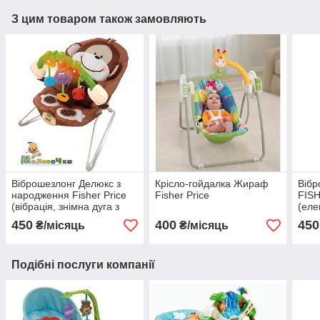
З цим товаром також замовляють
Віброшезлонг Делюкс з
Крісло-гойдалка Жираф
Вібр
народження Fisher Price
Fisher Price
FIS
(вібрація, знімна дуга з
(еле
музикою та світловими
еле
450
400
450
₴/місяць
₴/місяць
ефектами)
руха
світ
Подібні послуги компанії