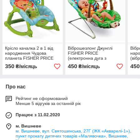
Крісло качалка 2 в 1 від
Віброшезлонг Джунглі
Вібр
народження Чудова
FISHER PRICE
наро
планета FISHER PRICE
(електронна дуга з
(віб
(вібрації, дуга з іграшками)
елементами, що
музи
350
450
450
₴/місяць
₴/місяць
рухаються, музикою та
ефе
світловими ефектами)
Про нас
Рейтинг не сформований
Менше 5 відгуків за останній рік
Працює з 11.02.2020
м. Вишневе
м. Вишневе, вул. Святошинська, 27Г (ЖК «Акварелі-1»),
пункт прокату дитячих товарів «Малявочка», Вишневе,