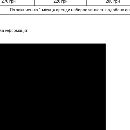
270 грн
220 грн
280 грн
По закінченню 1 місяця оренди набирає чинності подобова оп
а інформація: