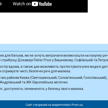
ня для батьків, які не хочуть витрачати великі кошти на покупку реч
трибунці Діскавері Fisher Price у Вишневому, Софіївській та Петро
стір вдома, а також дає можливість протестувати різні моделі дитяч
и отримуєте чисті, безпечні речі для малюка.
их районів Києва (Святошинський, Солом’янський, Голосіївський), 
 Андріївський та ЖК Європейське містечко.
, доступність і впевненість у безпеці свого малюка.
Сайт створений на маркетплейсі
Prom.ua