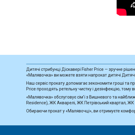
Дитячі стрибунці Діскавері Fisher Price — зручне рішен
«Малявочка» ви можете взяти напрокат дитячі Дитячі с
Наш сервіс прокату допомагає зекономити гроші та про
Price проходять ретельну чистку і дезінфекцію, тому в
«Малявочка» обслуговує сім’ї з Вишневого та найближч
Residence), ЖК Акварелі, ЖК Петрівський квартал, ЖК
Обираючи прокат у «Малявочці», ви отримуєте комфорт