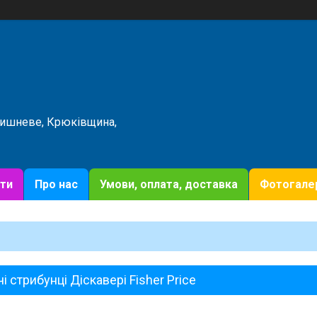
Вишневе, Крюківщина,
ти
Про нас
Умови, оплата, доставка
Фотогале
і стрибунці Діскавері Fisher Price