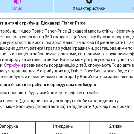
Опис
Характеристики
т дитячі стрибунці Діскавері Fisher Price
трибунці Фішер Прайс Fisher-Price Діскавері мають стійку і безпечн
ся навколо своєї осі на 360 градусів, щоб малюку було комфортно д
регулюється по висоті під зріст Вашого малюка (3 рівні висоти). Т
шкодно дотягуватися і грати з усіма іграшками, розташованими по п
панель оснащена забавними іграшками, світловими та звуковими е
в нагороду за активні стрибки. Батьки можуть регулювати гучність 
и.
Стрибуни
розвивають координацію дітей, спонукають їх до актив
асу задоволення. У стрибунцях від Fisher-Price Ваш малюк буде не т
де перебувати в безпечному просторі. І у Вас з'явиться зайва вільна
о що б взяти стрибуни в оренду вам необхідно:
тися наявність будь-який номер телефону на сайті
ти паспорт (для підписання договору) і зробити передоплату
ь 1 міс + Запоруку (повертається) та підписати Договір про прокат.
Запорука
1 тиждень
2 тижні