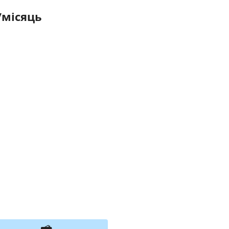
/місяць
я тимчасово не приймає замовлення