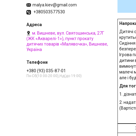
malya.kiev@gmail.com
+380503577530
Напрока
Дитячі с
м. Вишневе, вул. Святошинська, 27Г
крутить
(ЖК «Акварелі-1»), пункт прокату
Сидіння 
дитячих товарів «Малявочка», Вишневе,
безпере
Україна
Ігрова 
дитини 
вимкнут
+380 (93) 035-87-01
малечі м
Пн-Сб(10:00-20:00),Нд(до 19:00)
але і бу
Для тог
1. дізна
2. нада
(Вартіст