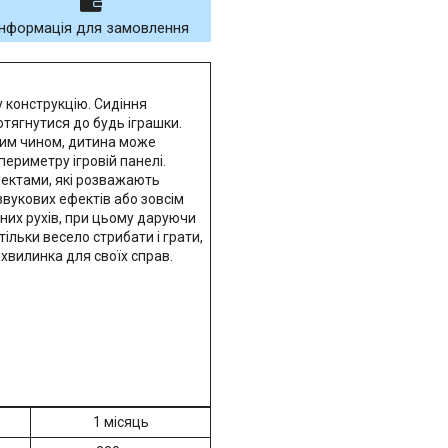
Інформація для замовлення
у конструкцію. Сидіння
отягнутися до будь іграшки.
аким чином, дитина може
ериметру ігровій панелі.
фектами, які розважають
звукових ефектів або зовсім
них рухів, при цьому даруючи
ільки весело стрибати і грати,
 хвилинка для своїх справ.
1 місяць