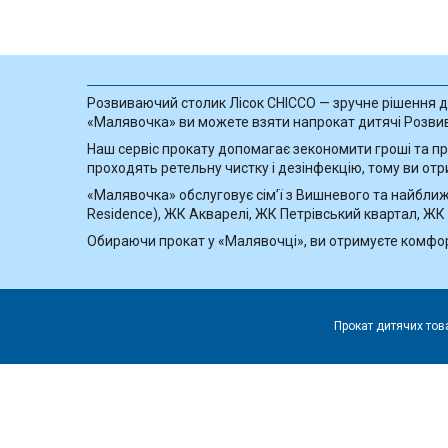
Розвиваючий столик Лісок CHICCO — зручне рішення для
«Малявочка» ви можете взяти напрокат дитячі Розвива
Наш сервіс прокату допомагає зекономити гроші та пр
проходять ретельну чистку і дезінфекцію, тому ви отр
«Малявочка» обслуговує сім’ї з Вишневого та найближч
Residence), ЖК Акварелі, ЖК Петрівський квартал, ЖК
Обираючи прокат у «Малявочці», ви отримуєте комфорт