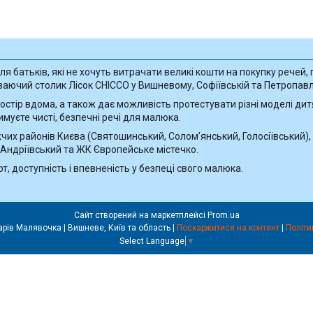
 батьків, які не хочуть витрачати великі кошти на покупку речей, п
ючий столик Лісок CHICCO у Вишневому, Софіївській та Петропавлі
остір вдома, а також дає можливість протестувати різні моделі дит
имуєте чисті, безпечні речі для малюка.
их районів Києва (Святошинський, Солом’янський, Голосіївський), 
 Андріївський та ЖК Європейське містечко.
, доступність і впевненість у безпеці свого малюка.
Сайт створений на маркетплейсі
Prom.ua
Прокат дитячих товарів Малявочка | Вишневе, Київ та область |
Поскаржитися на контент
|
Політи
Select Language
▼