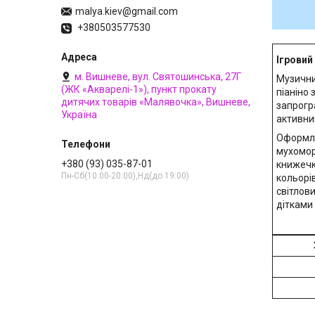
malya.kiev@gmail.com
+380503577530
Ігровий
м. Вишневе, вул. Святошинська, 27Г
Музични
(ЖК «Акварелі-1»), пункт прокату
піаніно 
дитячих товарів «Малявочка», Вишневе,
запрогра
Україна
активни
Оформлен
мухомор
+380 (93) 035-87-01
книжечк
Пн-Сб(10:00-20:00),Нд(до 19:00)
кольорі
світлови
дітками 