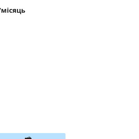
/місяць
я тимчасово не приймає замовлення