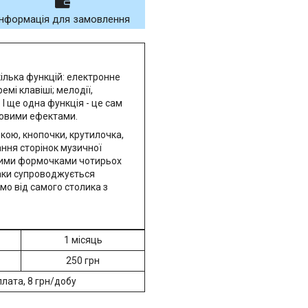
Інформація для замовлення
кілька функцій: електронне
мі клавіші; мелодії,
 І ще одна функція - це сам
ковими ефектами.
ькою, кнопочки, крутилочка,
ння сторінок музичної
мними формочками чотирьох
таки супроводжується
мо від самого столика з
1 місяць
250 грн
лата, 8 грн/добу