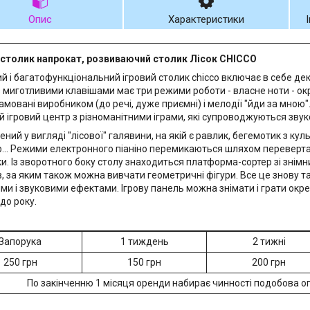
Опис
Характеристики
 столик напрокат, розвиваючий столик Лісок CHICCO
й і багатофункціональний ігровий столик chicco включає в себе де
з миготливими клавішами має три режими роботи - власне ноти - окре
мовані виробником (до речі, дуже приємні) і мелодії "йди за мною".
й ігровий центр з різноманітними іграми, які супроводжуються зву
ий у вигляді "лісової" галявини, на якій є равлик, бегемотик з кул
... Режими електронного піаніно перемикаються шляхом переверта
и. Із зворотного боку столу знаходиться платформа-сортер зі зні
в, за яким також можна вивчати геометричні фігури. Все це знову 
ми і звуковими ефектами. Ігрову панель можна знімати і грати окре
до року.
Запорука
1 тиждень
2 тижні
250 грн
150 грн
200 грн
По закінченню 1 місяця оренди набирає чинності подобова оп