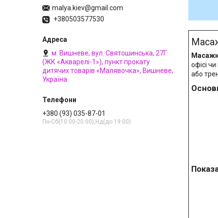
malya.kiev@gmail.com
+380503577530
Масаж
м. Вишневе, вул. Святошинська, 27Г
Масажна
(ЖК «Акварелі-1»), пункт прокату
офісі чи
дитячих товарів «Малявочка», Вишневе,
або тре
Україна
Основ
+380 (93) 035-87-01
Пн-Сб(10:00-20:00),Нд(до 19:00)
Показ