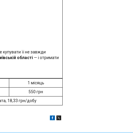
ле купувати її не завжди
иївській області
— і отримати
1 місяць
550 грн
та, 18,33 грн/добу