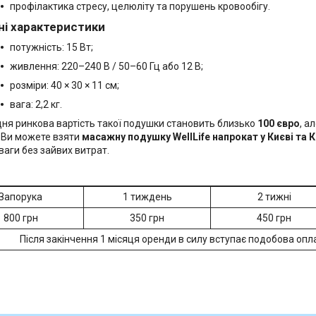
профілактика стресу, целюліту та порушень кровообігу.
ні характеристики
потужність: 15 Вт;
живлення: 220–240 В / 50–60 Гц або 12 В;
розміри: 40 × 30 × 11 см;
вага: 2,2 кг.
дня ринкова вартість такої подушки становить близько
100 євро
, а
. Ви можете взяти
масажну подушку WellLife напрокат у Києві та К
ваги без зайвих витрат.
Запорука
1 тиждень
2 тижні
800 грн
350 грн
450 грн
Після закінчення 1 місяця оренди в силу вступає подобова опла