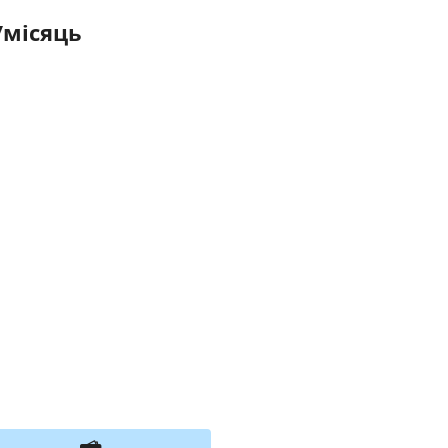
/місяць
я тимчасово не приймає замовлення