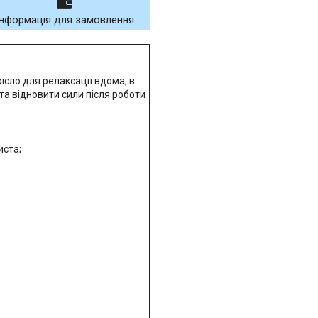
Інформація для замовлення
ісло для релаксації вдома, в
 та відновити сили після роботи
иста;