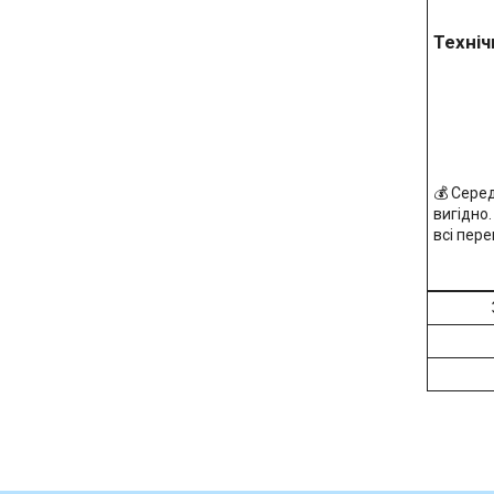
Техніч
💰 Сере
вигідно
всі пере