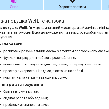
Опис
Характеристики
на подушка WellLife напрокат
 подушка WellLife
— це компактний масажер, який замінює міні-кр
 навіть в автомобілі. Вона допоможе зняти втому, розслабити м’язи
нування.
ні переваги
роликовий розминальний масаж з ефектом професійного масаж
функція нагріву для глибшого розслаблення;
можна використовувати для шиї, спини, попереку, стегон і ніг;
проста у використанні: вдома, в авто чи на роботі;
компактна та легка — завжди під рукою.
ання до застосування
біль та втому в м’язах;
сидяча робота або водіння;
проблеми зі спиною та шиєю;