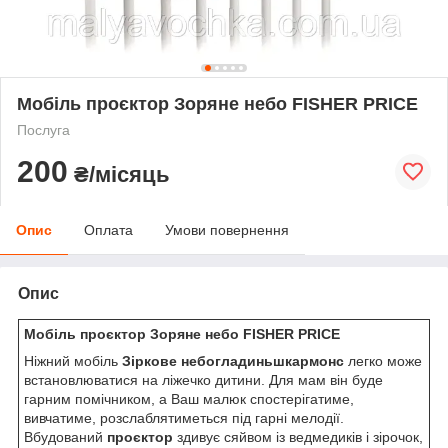
Мобіль проєктор Зоряне небо FISHER PRICE
Послуга
200
₴/місяць
Опис
Оплата
Умови повернення
Опис
Мобіль проєктор Зоряне небо FISHER PRICE
Ніжний мобіль
Зіркове небогладиньшкармонс
легко може
встановлюватися на ліжечко дитини. Для мам він буде
гарним помічником, а Ваш малюк спостерігатиме,
вивчатиме, розслаблятиметься під гарні мелодії.
Вбудований
проєктор
здивує сяйвом із ведмедиків і зірочок,