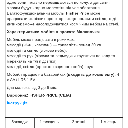
адже вони плавно переміщаються по колу, а дві світні
зірочки будуть гарно мерехтіти під час обертання.
Багатофункціональний мобіль
Fisher Price
може
працювати як нічник-проєктор і якщо погасити світло, тоді
дитинок зможе насолоджуватися космічним небом на стелі.
Характеристики мобіля в прокате Малявочка:
Мобіль може працювати в режимах:
мелодії (ніжні, класичні) — тривалість понад 20 хв.
мелодії та світло (зіркове небо),
мелодії та рух (зірочки та ведмедики крутяться по колу та
мерехтять на тлі підсвітки)
мелодії, світло (проєктор зоряного неба) і рух
Мобайл працює на батарейках
(входять до комплекту)
: 4
х AA / LR6 1.5V
Для малюків від 0 до 6 міс.
Виробник: FISHER-PRICE (США)
Інструкція
Закладка
1 тиждень
2 тижні
1 місяць