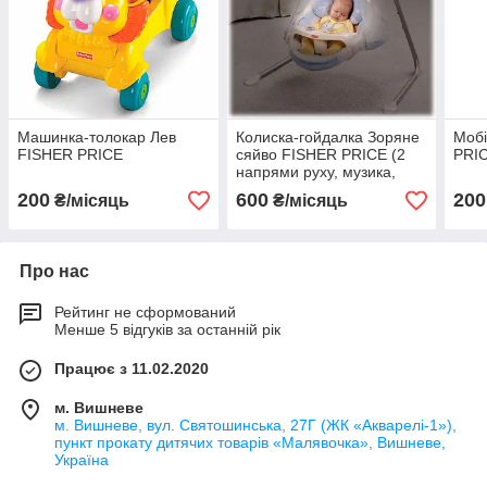
Машинка-толокар Лев
Колиска-гойдалка Зоряне
Моб
FISHER PRICE
сяйво FISHER PRICE (2
PRI
напрями руху, музика,
проектор зірок на завісу)
200
600
200
₴/місяць
₴/місяць
Про нас
Рейтинг не сформований
Менше 5 відгуків за останній рік
Працює з 11.02.2020
м. Вишневе
м. Вишневе, вул. Святошинська, 27Г (ЖК «Акварелі-1»),
пункт прокату дитячих товарів «Малявочка», Вишневе,
Україна