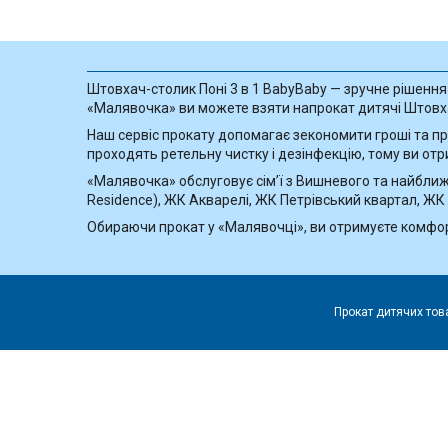
Штовхач-столик Поні 3 в 1 BabyBaby — зручне рішення д
«Малявочка» ви можете взяти напрокат дитячі Штовхач
Наш сервіс прокату допомагає зекономити гроші та про
проходять ретельну чистку і дезінфекцію, тому ви отр
«Малявочка» обслуговує сім’ї з Вишневого та найближч
Residence), ЖК Акварелі, ЖК Петрівський квартал, ЖК
Обираючи прокат у «Малявочці», ви отримуєте комфорт