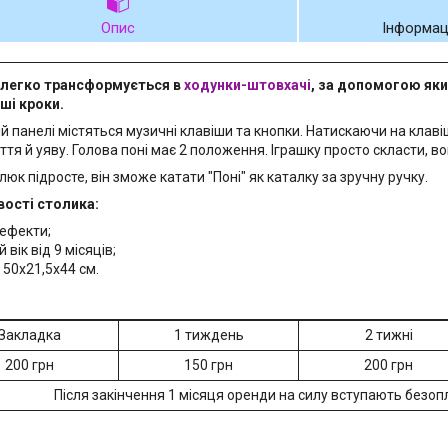
Опис
Інформац
 легко трансформується в
ходунки-штовхачі
, за допомогою як
рші кроки.
ій панелі містяться музичні клавіши та кнопки. Натискаючи на клав
тя й уяву. Голова поні має 2 положення. Іграшку просто скласти, во
юк підросте, він зможе катати "Поні" як каталку за зручну ручку.
ості столика:
 ефекти;
 вік від 9 місяців;
 50х21,5х44 см.
Закладка
1 тиждень
2 тижні
200 грн
150 грн
200 грн
Після закінчення 1 місяця оренди на силу вступають безопл