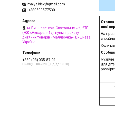
malya.kiev@gmail.com
+380503577530
Столик
свої пе
м. Вишневе, вул. Святошинська, 27Г
(ЖК «Акварелі-1»), пункт прокату
На ігров
дитячих товарів «Малявочка», Вишневе,
сприйнят
Україна
Коли мал
Особлив
музичні
+380 (93) 035-87-01
для дітей
Пн-Сб(10:00-20:00),Нд(до 19:00)
розміри: