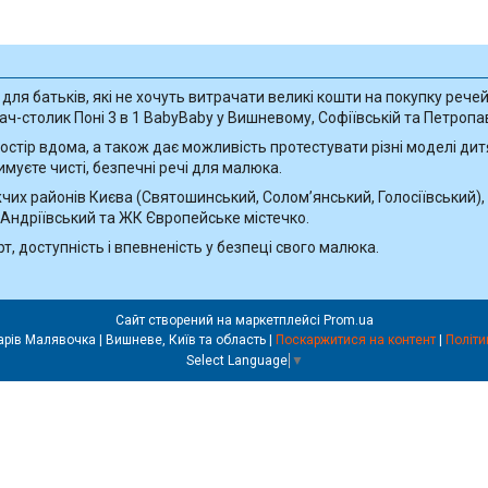
ля батьків, які не хочуть витрачати великі кошти на покупку речей,
-столик Поні 3 в 1 BabyBaby у Вишневому, Софіївській та Петропав
стір вдома, а також дає можливість протестувати різні моделі дитя
имуєте чисті, безпечні речі для малюка.
их районів Києва (Святошинський, Солом’янський, Голосіївський), 
 Андріївський та ЖК Європейське містечко.
, доступність і впевненість у безпеці свого малюка.
Сайт створений на маркетплейсі
Prom.ua
Прокат дитячих товарів Малявочка | Вишневе, Київ та область |
Поскаржитися на контент
|
Політи
Select Language
▼