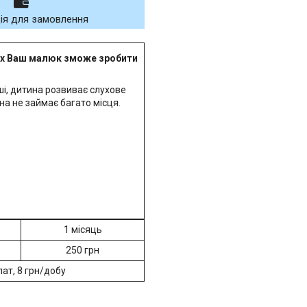
ія для замовлення
их Ваш малюк зможе зробити
іші, дитина розвиває слухове
на не займає багато місця.
1 місяць
250 грн
ат, 8 грн/добу