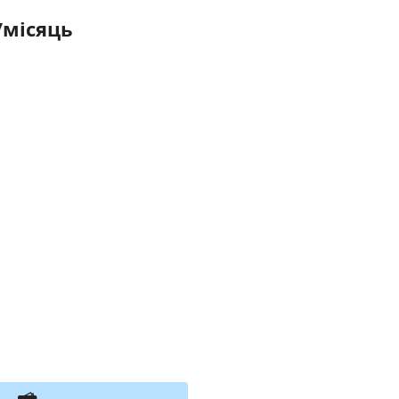
/місяць
я тимчасово не приймає замовлення